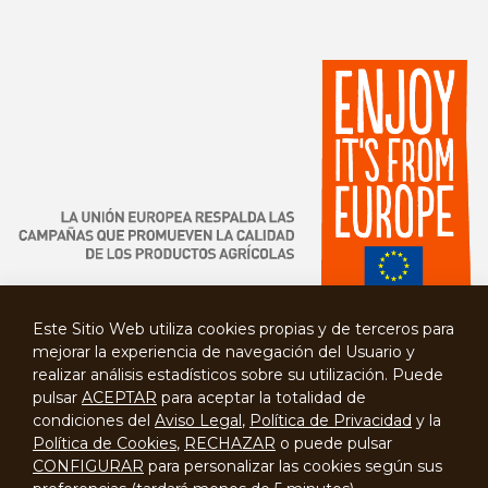
Este Sitio Web utiliza cookies propias y de terceros para
mejorar la experiencia de navegación del Usuario y
realizar análisis estadísticos sobre su utilización. Puede
pulsar
ACEPTAR
para aceptar la totalidad de
condiciones del
Aviso Legal
,
Política de Privacidad
y la
Política de Cookies
,
RECHAZAR
o puede pulsar
CONFIGURAR
para personalizar las cookies según sus
Contacto