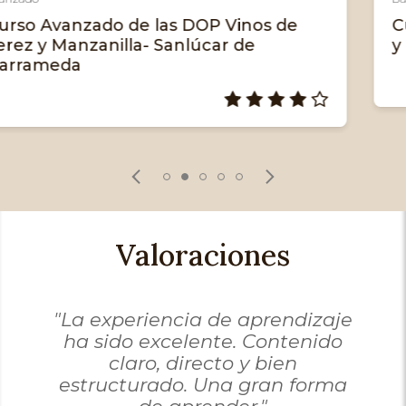
Curso Básico de las DOP Vinos de Jerez
y Manzanilla- Sanlúcar de Barrameda
Val
oración:
4/5
Valoraciones
"Muy completo y
recomendable si quieres seguir
en el apasionante mundo del
Jerez."